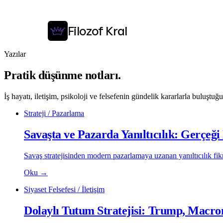
Filozof Kral
Yazılar
Pratik düşünme notları.
İş hayatı, iletişim, psikoloji ve felsefenin gündelik kararlarla buluştuğu
Strateji / Pazarlama
Savaşta ve Pazarda Yanıltıcılık: Gerçeğ
Savaş stratejisinden modern pazarlamaya uzanan yanıltıcılık fikri
Oku
→
Siyaset Felsefesi / İletişim
Dolaylı Tutum Stratejisi: Trump, Macro