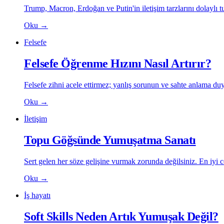
Trump, Macron, Erdoğan ve Putin'in iletişim tarzlarını dolaylı tu
Oku
→
Felsefe
Felsefe Öğrenme Hızını Nasıl Artırır?
Felsefe zihni acele ettirmez; yanlış sorunun ve sahte anlama d
Oku
→
İletişim
Topu Göğsünde Yumuşatma Sanatı
Sert gelen her söze gelişine vurmak zorunda değilsiniz. En iyi
Oku
→
İş hayatı
Soft Skills Neden Artık Yumuşak Değil?