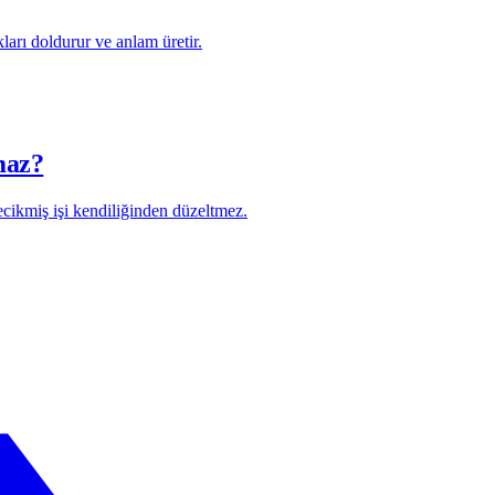
ları doldurur ve anlam üretir.
maz?
ecikmiş işi kendiliğinden düzeltmez.