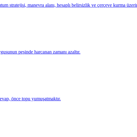
tum stratejisi, manevra alanı, hesaplı belirsizlik ve çerçeve kurma üzeri
uygusunun peşinde harcanan zamanı azaltır.
 cevap, önce topu yumuşatmaktır.