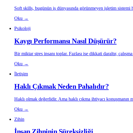
Soft skills, bugünün iş dünyasında görünmeyen işletim sistemi h
Oku
→
Psikoloji
Kaygı Performansı Nasıl Düşürür?
Bir miktar stres insanı toplar. Fazlası ise dikkati daraltır, çalışma
Oku
→
İletişim
Haklı Çıkmak Neden Pahalıdır?
Haklı olmak değerlidir. Ama haklı çıkma ihtiyacı konuşmanın me
Oku
→
Zihin
İnsan Zihninin Süreksizliği