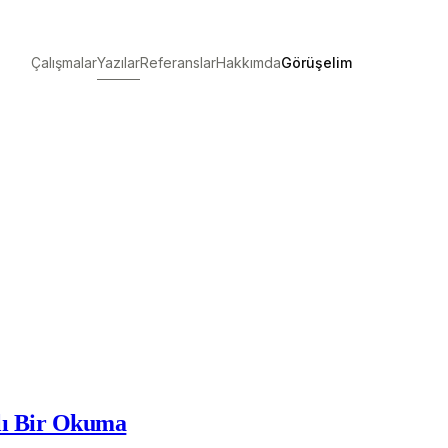
Çalışmalar
Yazılar
Referanslar
Hakkımda
Görüşelim
alı Bir Okuma