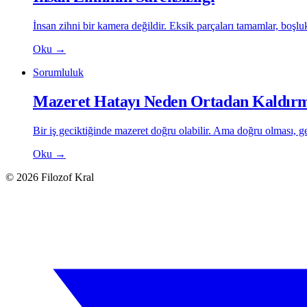
İnsan zihni bir kamera değildir. Eksik parçaları tamamlar, boşluk
Oku
→
Sorumluluk
Mazeret Hatayı Neden Ortadan Kaldır
Bir iş geciktiğinde mazeret doğru olabilir. Ama doğru olması, g
Oku
→
© 2026 Filozof Kral