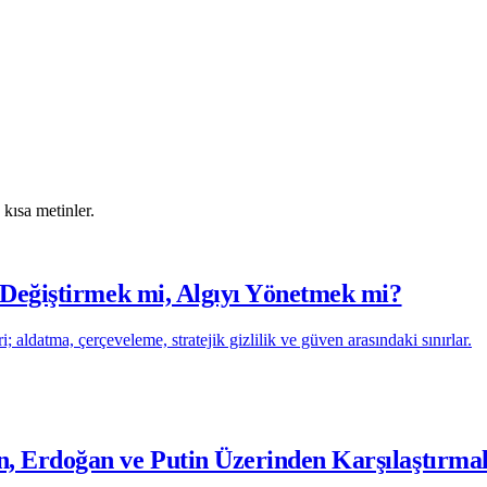
 kısa metinler.
i Değiştirmek mi, Algıyı Yönetmek mi?
; aldatma, çerçeveleme, stratejik gizlilik ve güven arasındaki sınırlar.
n, Erdoğan ve Putin Üzerinden Karşılaştırm