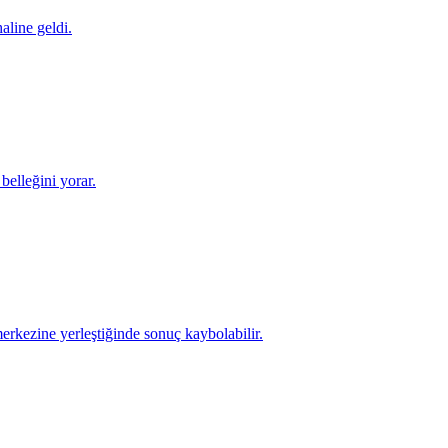
aline geldi.
 belleğini yorar.
rkezine yerleştiğinde sonuç kaybolabilir.