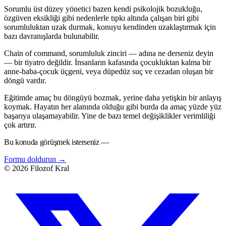
Sorumlu üst düzey yönetici bazen kendi psikolojik bozukluğu,
özgüven eksikliği gibi nedenlerle tıpkı altında çalışan biri gibi
sorumluluktan uzak durmak, konuyu kendinden uzaklaştırmak için
bazı davranışlarda bulunabilir.
Chain of command, sorumluluk zinciri — adına ne derseniz deyin
— bir tiyatro değildir. İnsanların kafasında çocukluktan kalma bir
anne-baba-çocuk üçgeni, veya düpedüz suç ve cezadan oluşan bir
döngü vardır.
Eğitimde amaç bu döngüyü bozmak, yerine daha yetişkin bir anlayış
koymak. Hayatın her alanında olduğu gibi burda da amaç yüzde yüz
başarıya ulaşamayabilir. Yine de bazı temel değişiklikler verimliliği
çok artırır.
Bu konuda görüşmek isterseniz —
Formu doldurun
→
© 2026 Filozof Kral